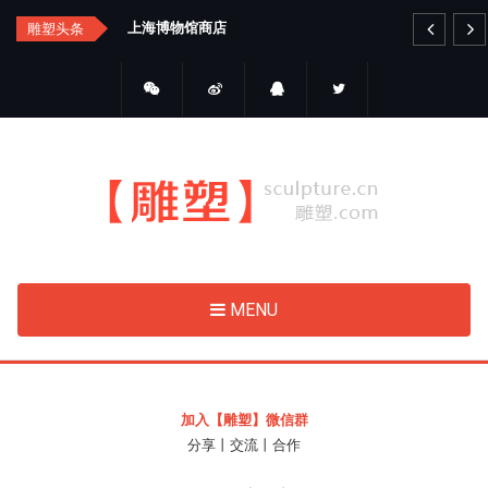
Skip
汇总
上海博物馆商店
艺
雕塑头条
to
main
content
MENU
加入【雕塑】微信群
分享丨交流丨合作