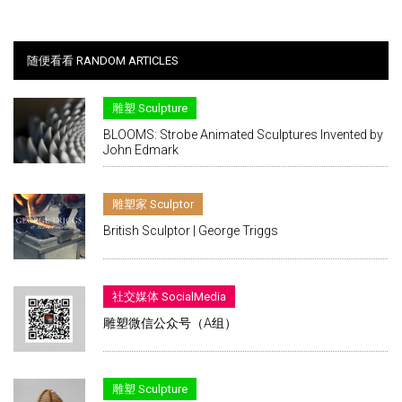
随便看看 RANDOM ARTICLES
雕塑 Sculpture
BLOOMS: Strobe Animated Sculptures Invented by
John Edmark
雕塑家 Sculptor
British Sculptor | George Triggs
社交媒体 SocialMedia
雕塑微信公众号（A组）
雕塑 Sculpture