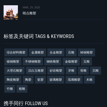
MAR, 29, 2020
睛点雕塑
标签及关键词 TAGS & KEYWORDS
综合材料雕塑
金属雕塑
合金雕塑
石雕
铸铜雕塑
锻铜雕塑
不锈钢雕塑
钢铁雕塑
金银雕塑
玉雕
大理石雕塑
汉白玉雕塑
砂岩雕塑
牙雕
骨雕
贝雕
陶瓷雕塑
陶塑
瓷塑
玻璃雕塑
琉璃雕塑
木雕
竹雕
根雕
携手同行 FOLLOW US