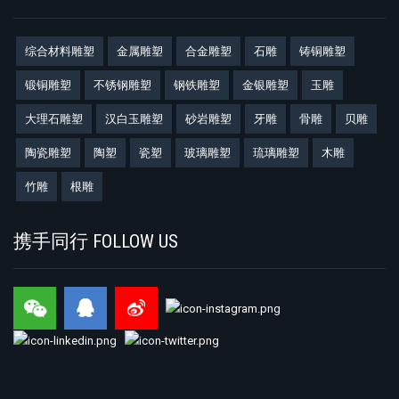
综合材料雕塑
金属雕塑
合金雕塑
石雕
铸铜雕塑
锻铜雕塑
不锈钢雕塑
钢铁雕塑
金银雕塑
玉雕
大理石雕塑
汉白玉雕塑
砂岩雕塑
牙雕
骨雕
贝雕
陶瓷雕塑
陶塑
瓷塑
玻璃雕塑
琉璃雕塑
木雕
竹雕
根雕
携手同行 FOLLOW US