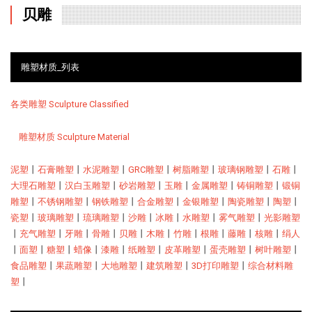
贝雕
雕塑材质_列表
各类雕塑 Sculpture Classified
雕塑材质 Sculpture Material
泥塑
丨
石膏雕塑
丨
水泥雕塑
丨
GRC雕塑
丨
树脂雕塑
丨
玻璃钢雕塑
丨
石雕
丨
大理石雕塑
丨
汉白玉雕塑
丨
砂岩雕塑
丨
玉雕
丨
金属雕塑
丨
铸铜雕塑
丨
锻铜
雕塑
丨
不锈钢雕塑
丨
钢铁雕塑
丨
合金雕塑
丨
金银雕塑
丨
陶瓷雕塑
丨
陶塑
丨
瓷塑
丨
玻璃雕塑
丨
琉璃雕塑
丨
沙雕
丨
冰雕
丨
水雕塑
丨
雾气雕塑
丨
光影雕塑
丨
充气雕塑
丨
牙雕
丨
骨雕
丨
贝雕
丨
木雕
丨
竹雕
丨
根雕
丨
藤雕
丨
核雕
丨
绢人
丨
面塑
丨
糖塑
丨
蜡像
丨
漆雕
丨
纸雕塑
丨
皮革雕塑
丨
蛋壳雕塑
丨
树叶雕塑
丨
食品雕塑
丨
果蔬雕塑
丨
大地雕塑
丨
建筑雕塑
丨
3D打印雕塑
丨
综合材料雕
塑
丨