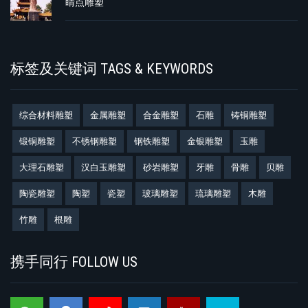
睛点雕塑
标签及关键词 TAGS & KEYWORDS
综合材料雕塑
金属雕塑
合金雕塑
石雕
铸铜雕塑
锻铜雕塑
不锈钢雕塑
钢铁雕塑
金银雕塑
玉雕
大理石雕塑
汉白玉雕塑
砂岩雕塑
牙雕
骨雕
贝雕
陶瓷雕塑
陶塑
瓷塑
玻璃雕塑
琉璃雕塑
木雕
竹雕
根雕
携手同行 FOLLOW US