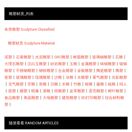
雕塑材质_列表
各类雕塑 Sculpture Classified
雕塑材质 Sculpture Material
泥塑
丨
石膏雕塑
丨
水泥雕塑
丨
GRC雕塑
丨
树脂雕塑
丨
玻璃钢雕塑
丨
石雕
丨
大理石雕塑
丨
汉白玉雕塑
丨
砂岩雕塑
丨
玉雕
丨
金属雕塑
丨
铸铜雕塑
丨
锻铜
雕塑
丨
不锈钢雕塑
丨
钢铁雕塑
丨
合金雕塑
丨
金银雕塑
丨
陶瓷雕塑
丨
陶塑
丨
瓷塑
丨
玻璃雕塑
丨
琉璃雕塑
丨
沙雕
丨
冰雕
丨
水雕塑
丨
雾气雕塑
丨
光影雕塑
丨
充气雕塑
丨
牙雕
丨
骨雕
丨
贝雕
丨
木雕
丨
竹雕
丨
根雕
丨
藤雕
丨
核雕
丨
绢人
丨
面塑
丨
糖塑
丨
蜡像
丨
漆雕
丨
纸雕塑
丨
皮革雕塑
丨
蛋壳雕塑
丨
树叶雕塑
丨
食品雕塑
丨
果蔬雕塑
丨
大地雕塑
丨
建筑雕塑
丨
3D打印雕塑
丨
综合材料雕
塑
丨
随便看看 RANDOM ARTICLES