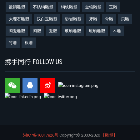
锻铜雕塑
不锈钢雕塑
钢铁雕塑
金银雕塑
玉雕
大理石雕塑
汉白玉雕塑
砂岩雕塑
牙雕
骨雕
贝雕
陶瓷雕塑
陶塑
瓷塑
玻璃雕塑
琉璃雕塑
木雕
竹雕
根雕
携手同行 FOLLOW US
湘ICP备16017826号
Copyright©
2003-2020
【雕塑】