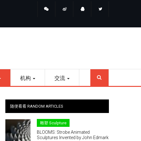
睛点雕塑
SEARCH
机构
交流
随便看看 RANDOM ARTICLES
雕塑 Sculpture
BLOOMS: Strobe Animated
Sculptures Invented by John Edmark