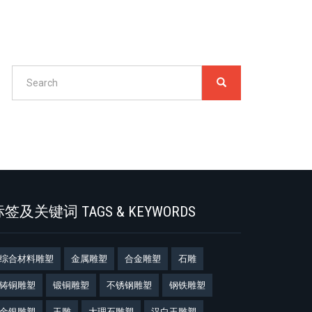
Search
SEARCH
搜
索
Search
签及关键词 TAGS & KEYWORDS
综合材料雕塑
金属雕塑
合金雕塑
石雕
铸铜雕塑
锻铜雕塑
不锈钢雕塑
钢铁雕塑
金银雕塑
玉雕
大理石雕塑
汉白玉雕塑