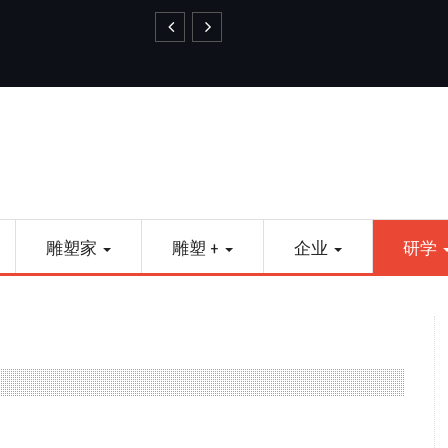
艺品金属雕塑
雕塑家
雕塑 +
企业
研学