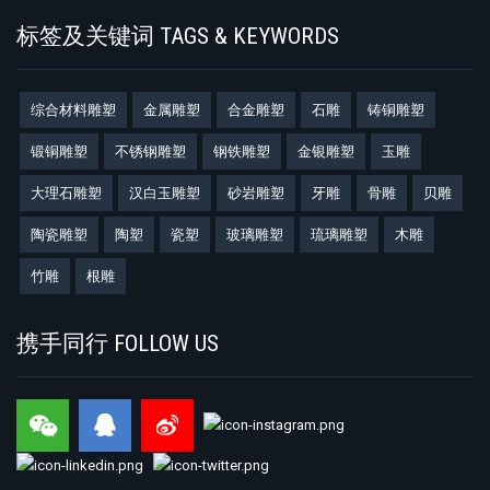
标签及关键词 TAGS & KEYWORDS
综合材料雕塑
金属雕塑
合金雕塑
石雕
铸铜雕塑
锻铜雕塑
不锈钢雕塑
钢铁雕塑
金银雕塑
玉雕
大理石雕塑
汉白玉雕塑
砂岩雕塑
牙雕
骨雕
贝雕
陶瓷雕塑
陶塑
瓷塑
玻璃雕塑
琉璃雕塑
木雕
竹雕
根雕
携手同行 FOLLOW US