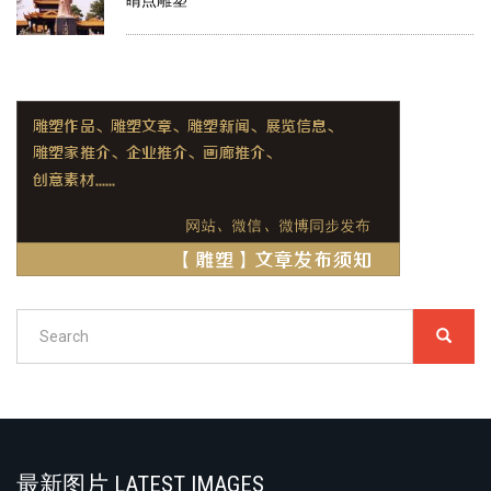
Search
SEARC
搜
索
Search
最新图片 LATEST IMAGES