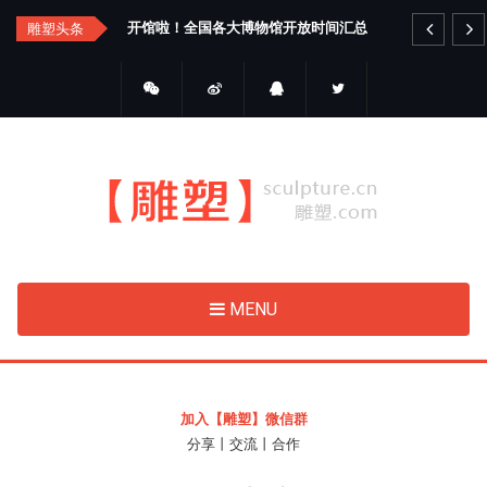
Skip
开馆啦！全国各大博物馆开放时间汇总
上
雕塑头条
to
main
content
MENU
加入【雕塑】微信群
分享丨交流丨合作