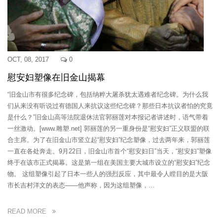
OCT, 08, 2017
0
慰安妇塑像在旧金山揭幕
“旧金山市有很多纪念碑，包括纳粹大屠杀犹太遇难者纪念碑。为什么我
们从来没有听说过有德国人来抗议这些纪念碑？那些日本抗议者怕的究竟
是什么？”旧金山高等法院退休法官郭丽莲对本报记者讲述时，语气带着
一丝激动。[www.雕塑.net] 郭丽莲的另一重身份是“慰安妇”正义联盟的联
合主席。为了在旧金山市竖立起“慰安妇”纪念塑像，过去两年来，郭丽莲
一直在各处奔走。9月22日，旧金山市首个“慰安妇日”当天，“慰安妇”塑像
终于在该市正式揭幕。这是第一组在美国主要大城市设立的“慰安妇”纪念
物。 这组塑像引起了日本一些人的强烈反应，其中最令人瞠目的是大阪
市长吉村洋文的表态——他声称，因为这组塑像，…
READ MORE