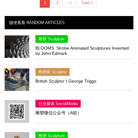
Current
1
Page
2
Next
››
Last
Last »
page
page
page
随便看看 RANDOM ARTICLES
雕塑 Sculpture
BLOOMS: Strobe Animated Sculptures Invented
by John Edmark
雕塑家 Sculptor
British Sculptor | George Triggs
社交媒体 SocialMedia
雕塑微信公众号（A组）
雕塑 Sculpture