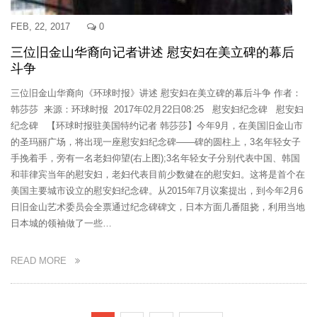
FEB, 22, 2017
0
三位旧金山华裔向记者讲述 慰安妇在美立碑的幕后
斗争
三位旧金山华裔向《环球时报》讲述 慰安妇在美立碑的幕后斗争 作者：
韩莎莎 来源：环球时报 2017年02月22日08:25 慰安妇纪念碑 慰安妇
纪念碑 【环球时报驻美国特约记者 韩莎莎】今年9月，在美国旧金山市
的圣玛丽广场，将出现一座慰安妇纪念碑——碑的圆柱上，3名年轻女子
手挽着手，旁有一名老妇仰望(右上图);3名年轻女子分别代表中国、韩国
和菲律宾当年的慰安妇，老妇代表目前少数健在的慰安妇。这将是首个在
美国主要城市设立的慰安妇纪念碑。从2015年7月议案提出，到今年2月6
日旧金山艺术委员会全票通过纪念碑碑文，日本方面几番阻挠，利用当地
日本城的领袖做了一些…
READ MORE
Pagination