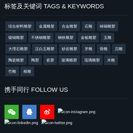
标签及关键词 TAGS & KEYWORDS
综合材料雕塑
金属雕塑
合金雕塑
石雕
铸铜雕塑
锻铜雕塑
不锈钢雕塑
钢铁雕塑
金银雕塑
玉雕
大理石雕塑
汉白玉雕塑
砂岩雕塑
牙雕
骨雕
贝雕
陶瓷雕塑
陶塑
瓷塑
玻璃雕塑
琉璃雕塑
木雕
竹雕
根雕
携手同行 FOLLOW US