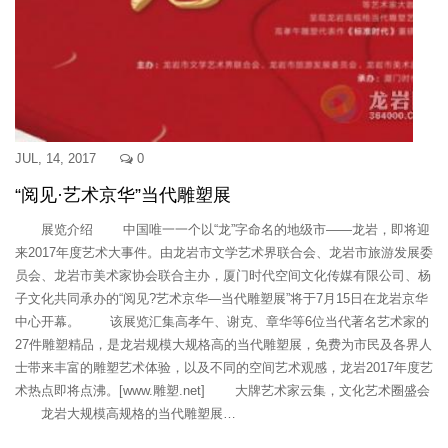
JUL, 14, 2017
0
“阅见·艺术京华”当代雕塑展
展览介绍 中国唯一一个以“龙”字命名的地级市——龙岩，即将迎
来2017年度艺术大事件。由龙岩市文学艺术界联合会、龙岩市旅游发展委
员会、龙岩市美术家协会联合主办，厦门时代空间文化传媒有限公司、杨
子文化共同承办的“阅见?艺术京华—当代雕塑展”将于7月15日在龙岩京华
中心开幕。 该展览汇集高孝午、谢克、章华等6位当代著名艺术家的
27件雕塑精品，是龙岩规模大规格高的当代雕塑展，免费为市民及各界人
士带来丰富的雕塑艺术体验，以及不同的空间艺术观感，龙岩2017年度艺
术热点即将点沸。[www.雕塑.net] 大牌艺术家云集，文化艺术圈盛会
龙岩大规模高规格的当代雕塑展…