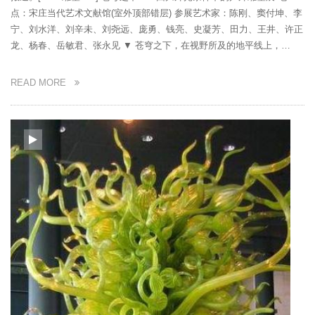
点：宋庄当代艺术文献馆(室外顶部错层) 参展艺术家：陈刚、窦付坤、李
宁、刘水洋、刘辛未、刘尧远、庞勇、钱亮、史凝芳、田力、王井、许正
龙、杨春、岳敏君、张永见 ▼ 苍穹之下，在视野所及的地平线上，…
READ MORE