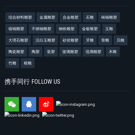
综合材料雕塑
金属雕塑
合金雕塑
石雕
铸铜雕塑
锻铜雕塑
不锈钢雕塑
钢铁雕塑
金银雕塑
玉雕
大理石雕塑
汉白玉雕塑
砂岩雕塑
牙雕
骨雕
贝雕
陶瓷雕塑
陶塑
瓷塑
玻璃雕塑
琉璃雕塑
木雕
竹雕
根雕
携手同行 FOLLOW US