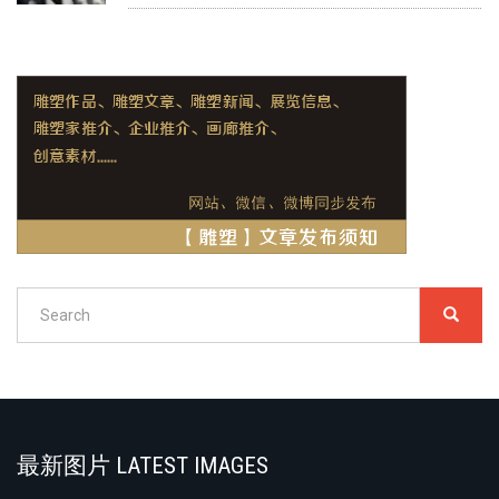
Search
SEARC
搜
索
Search
最新图片 LATEST IMAGES