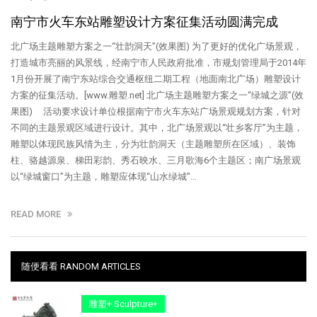
南宁市火车东站雕塑设计方案征集活动圆满完成
北广场主题雕塑方案之一“壮韵洞天”(效果图) 为了更好的优化广场景观，
打造城市亮丽的风景线，经南宁市人民政府批准，市规划管理局于2014年
1月份开展了南宁东站综合交通枢纽二期工程（地面南北广场）雕塑设计
方案的征集活动。[www.雕塑.net] 北广场主题雕塑方案之一“绿城之源”(效
果图) 活动要求设计单位根据南宁市火车东站广场景观规划方案，针对
不同的主题景观区域进行设计。其中，北广场景观以“壮乡客厅”为主题，
雕塑以体现民族风情为主，分为壮韵洞天（主题雕塑所在区域）、装饰
柱、骆越源泉、梯田彩韵、秀石映水、三月歌海6个主题区；南广场景观
以“绿城窗口”为主题，雕塑应体现“山水绿城”…
READ MORE
随便看看 RANDOM ARTICLES
雕塑+ Sculpture+