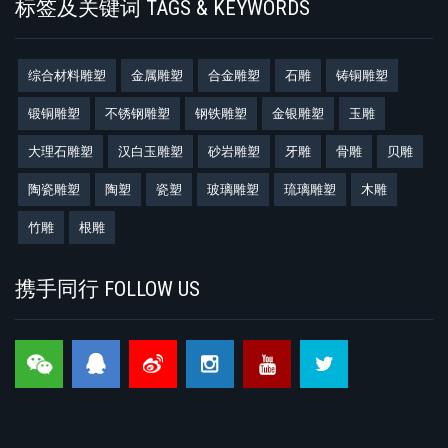
标签及关键词 TAGS & KEYWORDS
综合材料雕塑
金属雕塑
合金雕塑
石雕
铸铜雕塑
锻铜雕塑
不锈钢雕塑
钢铁雕塑
金银雕塑
玉雕
大理石雕塑
汉白玉雕塑
砂岩雕塑
牙雕
骨雕
贝雕
陶瓷雕塑
陶塑
瓷塑
玻璃雕塑
琉璃雕塑
木雕
竹雕
根雕
携手同行 FOLLOW US