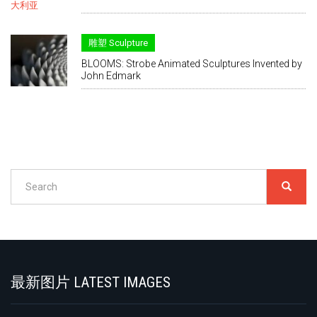
雕塑 Sculpture
BLOOMS: Strobe Animated Sculptures Invented by
John Edmark
Search
SEARC
搜
索
Search
最新图片 LATEST IMAGES