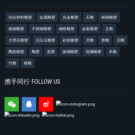
综合材料雕塑
金属雕塑
合金雕塑
石雕
铸铜雕塑
锻铜雕塑
不锈钢雕塑
钢铁雕塑
金银雕塑
玉雕
大理石雕塑
汉白玉雕塑
砂岩雕塑
牙雕
骨雕
贝雕
陶瓷雕塑
陶塑
瓷塑
玻璃雕塑
琉璃雕塑
木雕
竹雕
根雕
携手同行 FOLLOW US