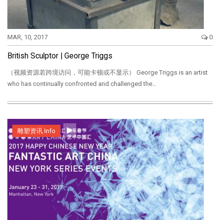
MAR, 10, 2017
0
British Sculptor | George Triggs
（视频资源若跨境访问，可能卡顿或不显示） George Triggs is an artist
who has continually confronted and challenged the…
雕塑资讯 Info