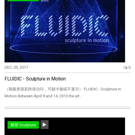
DEC, 05, 2017
0
FLUIDIC - Sculpture in Motion
（视频资源若跨境访问，可能卡顿或不显示） FLUIDIC - Sculpture in
Motion Between April 9 and 14, 2013 the art…
雕塑 Sculpture