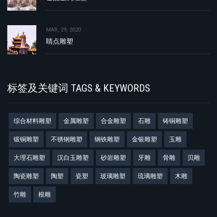
MAR, 29, 2020
睛点雕塑
标签及关键词 TAGS & KEYWORDS
综合材料雕塑
金属雕塑
合金雕塑
石雕
铸铜雕塑
锻铜雕塑
不锈钢雕塑
钢铁雕塑
金银雕塑
玉雕
大理石雕塑
汉白玉雕塑
砂岩雕塑
牙雕
骨雕
贝雕
陶瓷雕塑
陶塑
瓷塑
玻璃雕塑
琉璃雕塑
木雕
竹雕
根雕