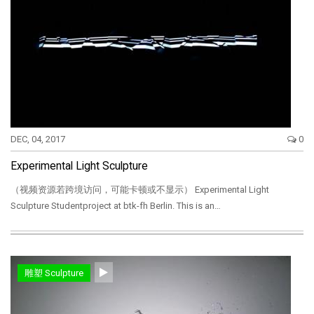
DEC, 04, 2017
0
Experimental Light Sculpture
（视频资源若跨境访问，可能卡顿或不显示） Experimental Light
Sculpture Studentproject at btk-fh Berlin. This is an…
雕塑 Sculpture