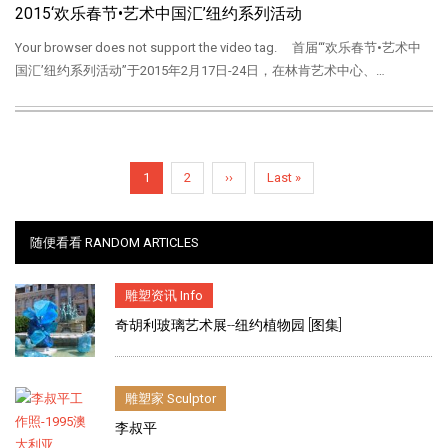
2015‘欢乐春节•艺术中国汇’纽约系列活动
Your browser does not support the video tag. 首届“‘欢乐春节•艺术中
国汇’纽约系列活动”于2015年2月17日-24日，在林肯艺术中心、…
Pagination
Current
1
Page
2
Next
››
Last
Last »
page
page
page
随便看看 RANDOM ARTICLES
雕塑资讯 Info
奇胡利玻璃艺术展--纽约植物园 [图集]
雕塑家 Sculptor
李叔平