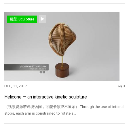
雕塑 Sculpture
DEC, 11, 2017
0
Helicone — an interactive kinetic sculpture
（视频资源若跨境访问，可能卡顿或不显示） Through the use of internal
stops, each arm is constrained to rotate a…