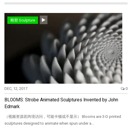
雕塑 Sculpture
DEC, 12, 2017
0
BLOOMS: Strobe Animated Sculptures Invented by John
Edmark
（视频资源若跨境访问，可能卡顿或不显示） Blooms are 3-D printed
sculptures designed to animate when spun under a…