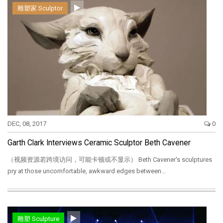
雕塑家 Sculptor
DEC, 08, 2017
0
Garth Clark Interviews Ceramic Sculptor Beth Cavener
（视频资源若跨境访问，可能卡顿或不显示） Beth Cavener's sculptures
pry at those uncomfortable, awkward edges between…
雕塑 Sculpture