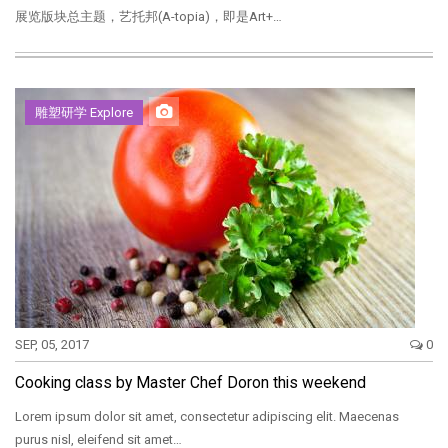
展览版块总主题，艺托邦(A-topia)，即是Art+…
雕塑研学 Explore
SEP, 05, 2017
0
Cooking class by Master Chef Doron this weekend
Lorem ipsum dolor sit amet, consectetur adipiscing elit. Maecenas
purus nisl, eleifend sit amet…