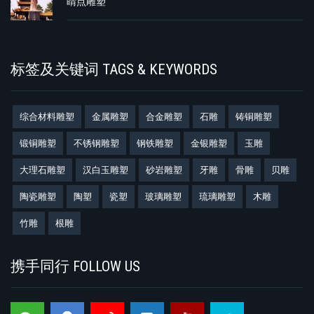
睛点雕塑
标签及关键词 TAGS & KEYWORDS
综合材料雕塑
金属雕塑
合金雕塑
石雕
铸铜雕塑
锻铜雕塑
不锈钢雕塑
钢铁雕塑
金银雕塑
玉雕
大理石雕塑
汉白玉雕塑
砂岩雕塑
牙雕
骨雕
贝雕
陶瓷雕塑
陶塑
瓷塑
玻璃雕塑
琉璃雕塑
木雕
竹雕
根雕
携手同行 FOLLOW US