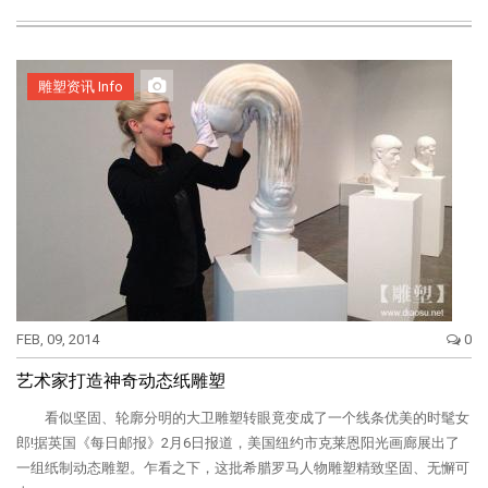
雕塑资讯 Info
FEB, 09, 2014
0
艺术家打造神奇动态纸雕塑
看似坚固、轮廓分明的大卫雕塑转眼竟变成了一个线条优美的时髦女
郎!据英国《每日邮报》2月6日报道，美国纽约市克莱恩阳光画廊展出了
一组纸制动态雕塑。乍看之下，这批希腊罗马人物雕塑精致坚固、无懈可