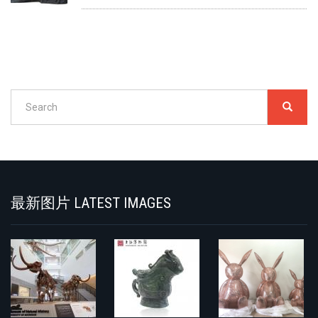
Search
SEARC
搜
索
Search
最新图片 LATEST IMAGES