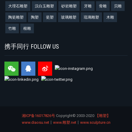
大理石雕塑
汉白玉雕塑
砂岩雕塑
牙雕
骨雕
贝雕
陶瓷雕塑
陶塑
瓷塑
玻璃雕塑
琉璃雕塑
木雕
竹雕
根雕
携手同行 FOLLOW US
湘ICP备16017826号
Copyright©
2003-2020
【雕塑】
www.diaosu.net
丨
www.雕塑.net
丨
www.sculpture.cn