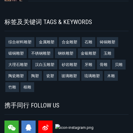
标签及关键词 TAGS & KEYWORDS
综合材料雕塑
金属雕塑
合金雕塑
石雕
铸铜雕塑
锻铜雕塑
不锈钢雕塑
钢铁雕塑
金银雕塑
玉雕
大理石雕塑
汉白玉雕塑
砂岩雕塑
牙雕
骨雕
贝雕
陶瓷雕塑
陶塑
瓷塑
玻璃雕塑
琉璃雕塑
木雕
竹雕
根雕
携手同行 FOLLOW US