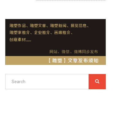
Search
SEARCH
搜
索
Search