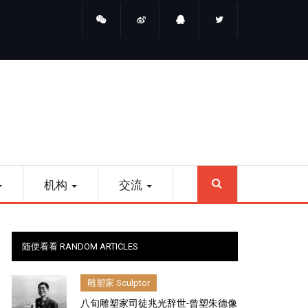
睛点雕塑
SEARCH
机构
交流
随便看看 RANDOM ARTICLES
雕塑家 Sculptor
八旬雕塑家司徒兆光辞世-曾塑朱德像