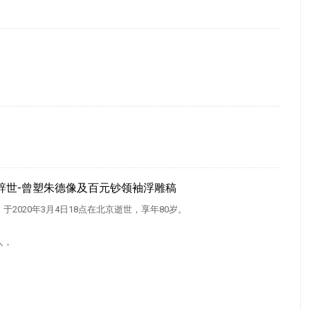
辞世-曾塑朱德像及百元钞领袖浮雕稿
2020年3月4日18点在北京逝世，享年80岁。
人，