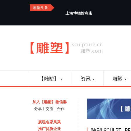
Skip
雕塑头条
to
上海博物馆商店
main
content
Main
【雕塑】
资讯
雕塑
navigation
加入【雕塑】微信群
分享丨交流丨合作
展现名家风采
推广优质企业
雕塑 SCULPTURE