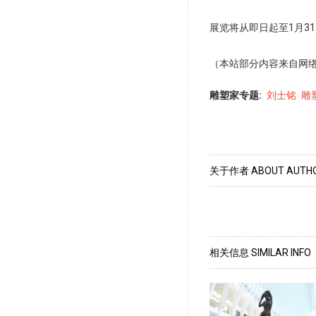
展览将从即日起至1月31
（本站部分内容来自网
Category2
雕塑家专题
刘士铭
雕塑
关于作者 ABOUT AUTH
相关信息 SIMILAR INFO