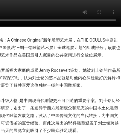
 Chinese Original”新年雕塑艺术展，在THE OCULUS中庭进
中国做法”—刘士铭雕塑艺术展》全球巡展计划的组成部分，该展也
塑艺术作品在美国最引人瞩目的公共空间进行全放位展示。
斯福大家庭的成员Jenny Roosevelt策划。她被刘士铭的作品所
精神”深深打动，认为刘士铭的艺术品就是对他内心深处最好的解释和
过展览了解并喜爱这位独树一帜的中国雕塑家。
斗级人物, 是中国现当代雕塑史不可回避的重要个案。刘士铭历经
与研究，走出了一条迥异于西方雕塑观念和形态的中国本土化雕塑
国现代雕塑发展之路，激活了中国传统文化的当代转换，为中国文
可资借鉴的宝贵经验。而此次展出的56件雕塑涵盖了刘士铭跨越
。当天的展览立刻吸引了不少民众驻足观看。