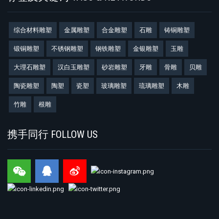
综合材料雕塑
金属雕塑
合金雕塑
石雕
铸铜雕塑
锻铜雕塑
不锈钢雕塑
钢铁雕塑
金银雕塑
玉雕
大理石雕塑
汉白玉雕塑
砂岩雕塑
牙雕
骨雕
贝雕
陶瓷雕塑
陶塑
瓷塑
玻璃雕塑
琉璃雕塑
木雕
竹雕
根雕
携手同行 FOLLOW US