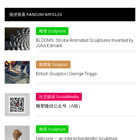
随便看看 RANDOM ARTICLES
雕塑 Sculpture
BLOOMS: Strobe Animated Sculptures Invented by
John Edmark
雕塑家 Sculptor
British Sculptor | George Triggs
社交媒体 SocialMedia
雕塑微信公众号（A组）
雕塑 Sculpture
Helicone — an interactive kinetic sculpture