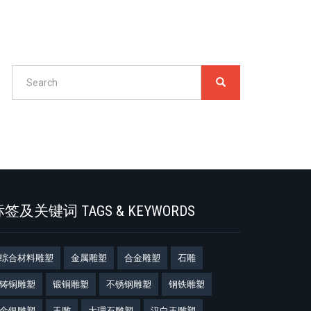
Search
SEARCH
搜
索
Search
签及关键词 TAGS & KEYWORDS
综合材料雕塑
金属雕塑
合金雕塑
石雕
铸铜雕塑
锻铜雕塑
不锈钢雕塑
钢铁雕塑
金银雕塑
玉雕
大理石雕塑
汉白玉雕塑