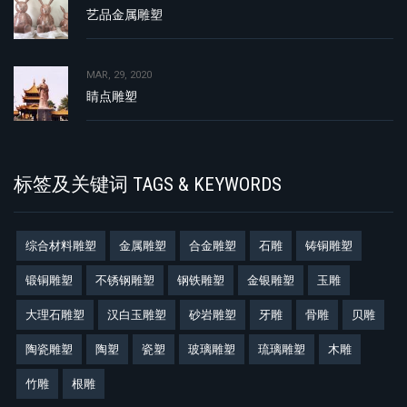
艺品金属雕塑
MAR, 29, 2020
睛点雕塑
标签及关键词 TAGS & KEYWORDS
综合材料雕塑
金属雕塑
合金雕塑
石雕
铸铜雕塑
锻铜雕塑
不锈钢雕塑
钢铁雕塑
金银雕塑
玉雕
大理石雕塑
汉白玉雕塑
砂岩雕塑
牙雕
骨雕
贝雕
陶瓷雕塑
陶塑
瓷塑
玻璃雕塑
琉璃雕塑
木雕
竹雕
根雕