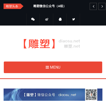
Skip
雕塑微信公众号（A组）
开
雕塑头条
to
main
content
MENU