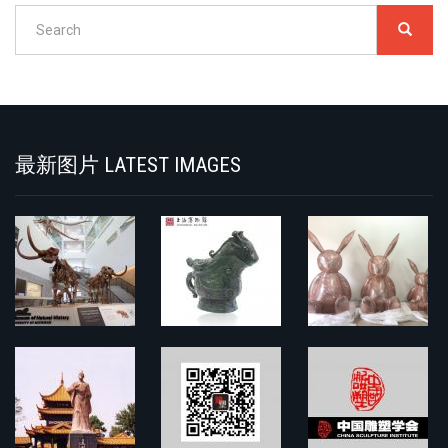
Search
SEARC
搜
索
Search
最新图片 LATEST IMAGES