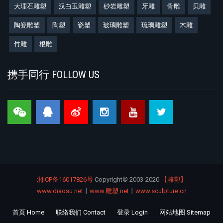
大理石雕塑
汉白玉雕塑
砂岩雕塑
牙雕
骨雕
贝雕
陶瓷雕塑
陶塑
瓷塑
玻璃雕塑
琉璃雕塑
木雕
竹雕
根雕
携手同行 FOLLOW US
湘ICP备16017826号
Copyright©
2003-2020
【雕塑】
www.diaosu.net
丨
www.雕塑.net
丨
www.sculpture.cn
首页 Home
联络我们 Contact
登录 Login
网站地图 Sitemap
Footer