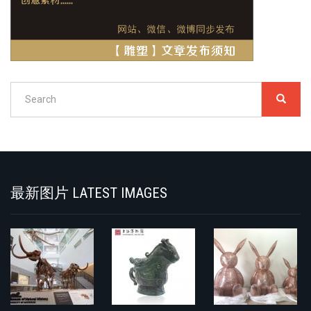
Search
SEARC
搜
索
Search
最新图片 LATEST IMAGES