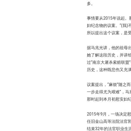
多。
事情要从2015年说起
妇纪念物的议案。“(我
所以提出这个议案，是受
据马兆光讲，他的祖母出
她了解这段历史，并讲
过“南京大屠杀索赔联盟
历史，这种既悲伤又充满
议案提出，“麻烦”随之
一步走得尤为艰难”，
那时起到本月初慰安妇纪
2015年9月，一场决
任旧金山高等法院法官郭
结束32年的法官职业生