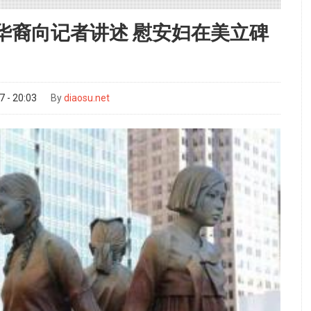
华裔向记者讲述 慰安妇在美立碑
 - 20:03
By
diaosu.net