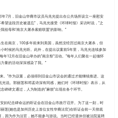
。那年7月，旧金山华裔市议员马兆光提出在公共场所设立一座慰安
)不希望这段历史被遗忘”，马兆光接受《环球时报》采访时说，“之
我祖母和‘南京大屠杀索赔联盟’的影响。”
生在南京，100多年前来到美国，虽然没经历过南京大屠杀，但
给小时候的马兆光听。此外，在提出议案前5年里，马兆光连续参加
”每年12月在旧金山举办的“南京祭”活动。“每年人们聚在一起缅怀
力量的活动深深感染了我。”
而来。“作为议案，必须得到旧金山市议会的通过才能继续推进。这
马兆光说。郭丽莲和邓孟诗深有同感，她们对《环球时报》表示，从
念碑碑文通过，人为制造的“麻烦”出现在各个环节。
定慰安妇纪念碑命运的听证会在旧金山市政厅召开。为了这一刻，时
丽莲(她也是加州历史上首位女性华裔法官)在听证会前一天彻底
涯，因为作为法官，她不能参与游说。当时已经退休但被法院返聘