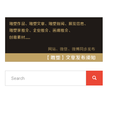
Search
SEARCH
搜
索
Search