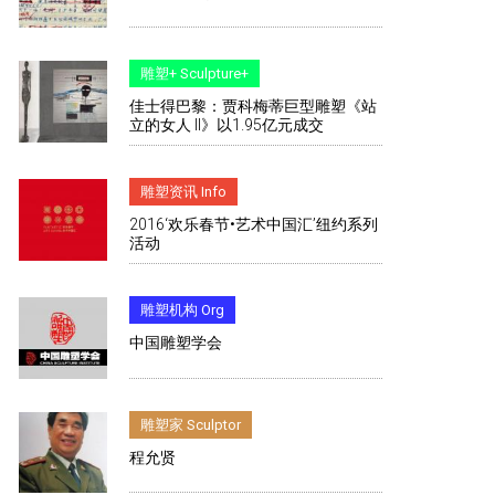
雕塑+ Sculpture+
佳士得巴黎：贾科梅蒂巨型雕塑《站
立的女人 II》以1.95亿元成交
雕塑资讯 Info
2016‘欢乐春节•艺术中国汇’纽约系列
活动
雕塑机构 Org
中国雕塑学会
雕塑家 Sculptor
程允贤