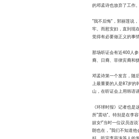
的邓孟诗也放弃了工作
“我不后悔”，郭丽莲说
牢。而慰安妇，直到现
觉得有必要做正义的事情
那场听证会有近400人
裔、日裔、菲律宾裔和
邓孟诗第一个发言，随后
上最重要的人是87岁的
山，在听证会上用韩语
《环球时报》记者也是
所“震动”。特别是在李
妓女!“当时一位议员连
朗也在，“我们不知道他
好。听完李容洙等人的发