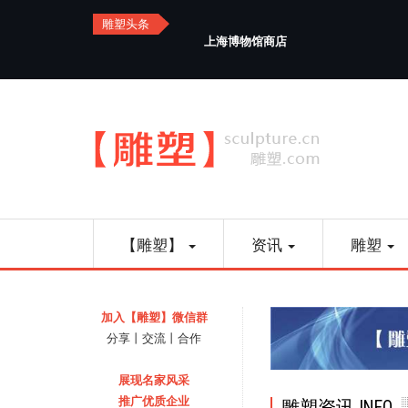
Skip
雕塑头条
to
上海博物馆商店
main
content
Main
【雕塑】
资讯
雕塑
navigation
加入【雕塑】微信群
分享丨交流丨合作
展现名家风采
推广优质企业
雕塑资讯 INFO