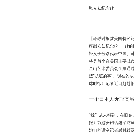
慰安妇纪念碑
【环球时报驻美国特约记
座慰安妇纪念碑——碑的
轻女子分别代表中国、
将是首个在美国主要城市
金山艺术委员会全票通
些“肮脏的事”。现在的
球时报》记者近日赶赴
一个日本人无耻高喊
“我们从未料到，在旧金
报》就慰安妇话题采访当
她们的话令记者感触颇