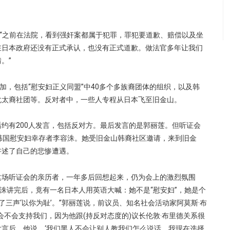
。
，“之前在法院，看到强奸案都属于犯罪，罪犯要道歉、赔偿以及坐
在日本政府还没有正式承认，也没有正式道歉。做法官多年让我们
。”
参加，包括“慰安妇正义同盟”中40多个多族裔团体的组织，以及韩
犹太裔社团等。反对者中，一些人专程从日本飞至旧金山。
约有200人发言，包括反对方。最后发言的是郭丽莲。但听证会
韩国慰安妇幸存者李容洙。她受旧金山韩裔社区邀请，来到旧金
讲述了自己的悲惨遭遇。
这场听证会的亲历者，一年多后回想起来，仍为会上的激烈氛围
容洙讲完后，竟有一名日本人用英语大喊：她不是“慰安妇”，她是个
说了三声‘以你为耻’。”郭丽莲说，前议员、知名社会活动家阿莫斯·布
会不会支持我们，因为他跟(持反对态度的)议长伦敦·布里德关系很
言后，他说，‘我们黑人不会让别人教我们怎么说话。我现在选择