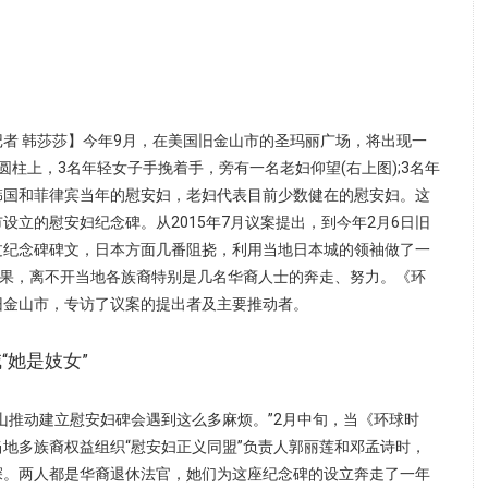
者 韩莎莎】今年9月，在美国旧金山市的圣玛丽广场，将出现一
圆柱上，3名年轻女子手挽着手，旁有一名老妇仰望(右上图);3名年
韩国和菲律宾当年的慰安妇，老妇代表目前少数健在的慰安妇。这
设立的慰安妇纪念碑。从2015年7月议案提出，到今年2月6日旧
过纪念碑碑文，日本方面几番阻挠，利用当地日本城的领袖做了一
成果，离不开当地各族裔特别是几名华裔人士的奔走、努力。《环
旧金山市，专访了议案的提出者及主要推动者。
“她是妓女”
山推动建立慰安妇碑会遇到这么多麻烦。”2月中旬，当《环球时
地多族裔权益组织“慰安妇正义同盟”负责人郭丽莲和邓孟诗时，
深。两人都是华裔退休法官，她们为这座纪念碑的设立奔走了一年