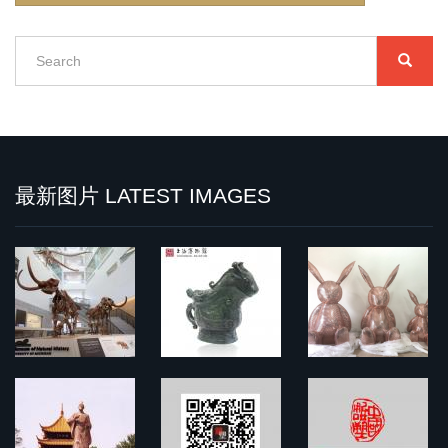
Search
SEARC
搜
索
Search
最新图片 LATEST IMAGES