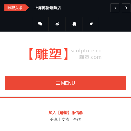
Skip
汇总
雕塑头条
上海博物馆商店
艺
to
main
content
MENU
加入【雕塑】微信群
分享丨交流丨合作