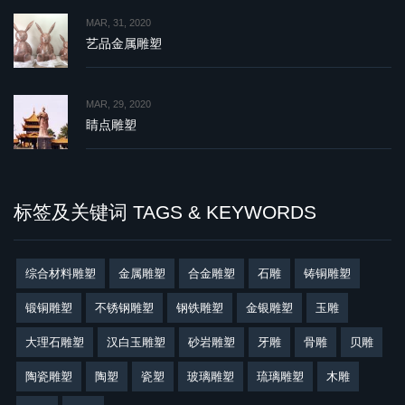
MAR, 31, 2020
艺品金属雕塑
MAR, 29, 2020
睛点雕塑
标签及关键词 TAGS & KEYWORDS
综合材料雕塑
金属雕塑
合金雕塑
石雕
铸铜雕塑
锻铜雕塑
不锈钢雕塑
钢铁雕塑
金银雕塑
玉雕
大理石雕塑
汉白玉雕塑
砂岩雕塑
牙雕
骨雕
贝雕
陶瓷雕塑
陶塑
瓷塑
玻璃雕塑
琉璃雕塑
木雕